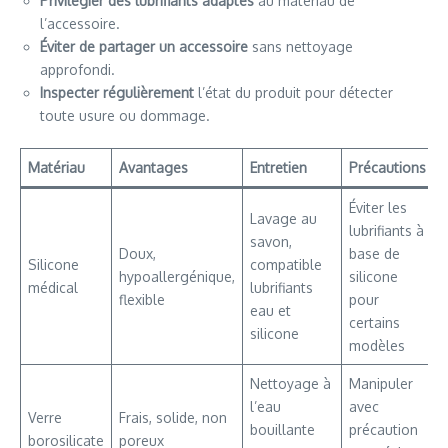
Privilégier des lubrifiants adaptés
au matériau de
l’accessoire.
Éviter de partager un accessoire
sans nettoyage
approfondi.
Inspecter régulièrement
l’état du produit pour détecter
toute usure ou dommage.
Matériau
Avantages
Entretien
Précautions
Éviter les
Lavage au
lubrifiants à
savon,
Doux,
base de
Silicone
compatible
hypoallergénique,
silicone
médical
lubrifiants
flexible
pour
eau et
certains
silicone
modèles
Nettoyage à
Manipuler
l’eau
avec
Verre
Frais, solide, non
bouillante
précaution
borosilicate
poreux