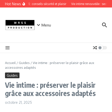
Aller au contenu
Hot News
Sextoy vaginal : conseils sécurité et plaisir
Vie intime renouvelée : secrets 
Menu
Accueil
/
Guides
/
Vie intime : préserver le plaisir grâce aux
accessoires adaptés
Guides
Vie intime : préserver le plaisir
grâce aux accessoires adaptés
octobre 21, 2025