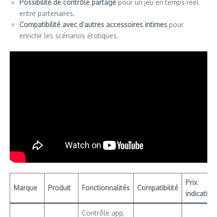
Possibilité de contrôle partagé
pour un jeu en temps réel
entre partenaires.
Compatibilité avec d’autres accessoires intimes
pour
enrichir les scénarios érotiques.
Prix
Marque
Produit
Fonctionnalités
Compatibilité
indicatif
Contrôle app,