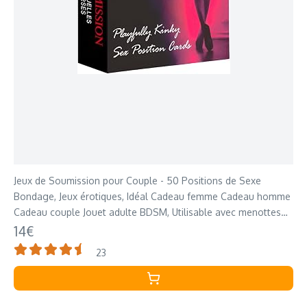
Jeux de Soumission pour Couple - 50 Positions de Sexe
Bondage, Jeux érotiques, Idéal Cadeau femme Cadeau homme
Cadeau couple Jouet adulte BDSM, Utilisable avec menottes
Kit bondage ou Sex toýs femme
14€
23