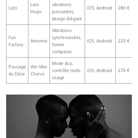
Lelo
vibrations
Lelo
iOS, Android
280 €
Hugo
puissantes,
design élégant
Vibrations
Fun
synchronisées,
Amorino
iOS, Android
220 €
Factory
forme
compacte
Mode duo,
Passage
We-Vibe
contrôle multi-
iOS, Android
270 €
du Désir
Chorus
usage