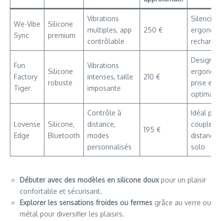
Vibrations
Silencieu
We-Vibe
Silicone
multiples, app
250 €
ergonomi
Sync
premium
contrôlable
recharge
Design
Fun
Vibrations
Silicone
ergonomi
Factory
intenses, taille
210 €
robuste
prise en 
Tiger
imposante
optimale
Contrôle à
Idéal pou
Lovense
Silicone,
distance,
couples 
195 €
Edge
Bluetooth
modes
distance 
personnalisés
solo
Débuter avec des modèles en silicone doux
pour un plaisir
confortable et sécurisant.
Explorer les sensations froides ou fermes
grâce au verre ou
métal pour diversifier les plaisirs.