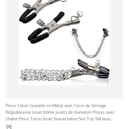
Pince Teton Sexuelle en Métal avec Force de Serrage
Réglablesexe Jouet Intime jouets de mamelon Pinces avec
chaîne Pince Teton Jouet Sexuel bdsm Sex Toy SM Jeux
Érotiques sexe accessoire bdsm FOPS I05
9€