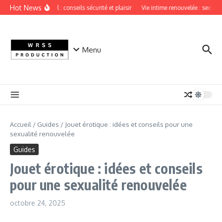
Aller au contenu
Hot News
Sextoy vaginal : conseils sécurité et plaisir
Vie intime renouvelée : secrets 
Menu
Accueil
/
Guides
/
Jouet érotique : idées et conseils pour une
sexualité renouvelée
Guides
Jouet érotique : idées et conseils
pour une sexualité renouvelée
octobre 24, 2025