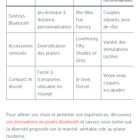
Jeu érotique à
We-Vibe,
Couples
Sextoys
distance,
Fun
séparés, jeux
Bluetooth
personnalisation
Factory
de rôle
Lovehoney,
Variété des
Accessoires
Diversification
Fifty
stimulations
sensuels
des plaisirs
Shades of
tactiles
Grey
Facile à
Week-ends
Compact et
transporter,
Je Joue,
coquins,
discret
utilisable en
Dorcel
escapades
voyage
Pour affiner vos choix et pimenter vos expériences, découvrez
ces innovations en jouets bluetooth
et laissez-vous tenter par
la diversité proposée sur le marché, véritable ode au plaisir
moderne.