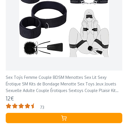
Sex Toýs Femme Couple BDSM Menottes Sex Lit Sexy
Érotique SM Kits de Bondage Menotte Sex Toys Jeux Jouets
Sexuelle Adulte Couple Érotiques Sextoys Couple Plaisir Kit
Bdsm Sex Toy
12€
73