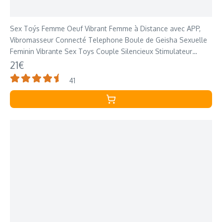
Sex Toýs Femme Oeuf Vibrant Femme à Distance avec APP,
Vibromasseur Connecté Telephone Boule de Geisha Sexuelle
Feminin Vibrante Sex Toys Couple Silencieux Stimulateur
Clitoridien Point G Anal Sextoy
21€
41