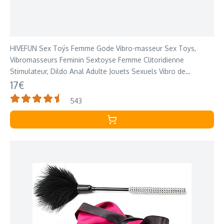
HIVEFUN Sex Toýs Femme Gode Vibro-masseur Sex Toys,
Vibromasseurs Feminin Sextoyse Femme Clitoridienne
Stimulateur, Dildo Anal Adulte Jouets Sexuels Vibro de
Stimulation 10 Vibrations Sextoys Couple
17€
543