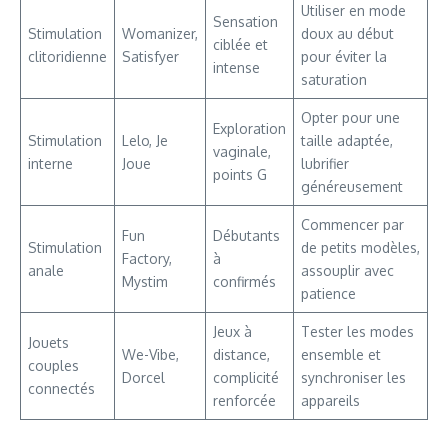
Utiliser en mode
Sensation
Stimulation
Womanizer,
doux au début
ciblée et
clitoridienne
Satisfyer
pour éviter la
intense
saturation
Opter pour une
Exploration
Stimulation
Lelo, Je
taille adaptée,
vaginale,
interne
Joue
lubrifier
points G
généreusement
Commencer par
Fun
Débutants
Stimulation
de petits modèles,
Factory,
à
anale
assouplir avec
Mystim
confirmés
patience
Jeux à
Tester les modes
Jouets
We-Vibe,
distance,
ensemble et
couples
Dorcel
complicité
synchroniser les
connectés
renforcée
appareils