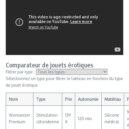
Comparateur de jouets érotiques
Filtrer par type :
Sélectionnez un type pour filtrer le tableau en fonction du type
de jouet érotique
Nom
Type
Prix
Autonomie
Matériau
F
Womanizer
Stimulation
139
Silicone
120 min
v
Premium
clitoridienne
€
médical