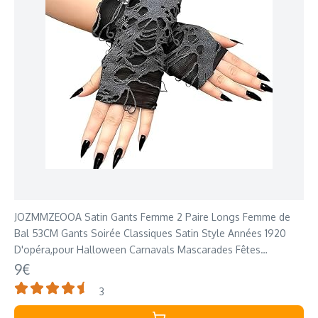
JOZMMZEOOA Satin Gants Femme 2 Paire Longs Femme de
Bal 53CM Gants Soirée Classiques Satin Style Années 1920
D'opéra,pour Halloween Carnavals Mascarades Fêtes
Costumes
9€
3