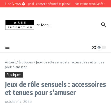
Aller au contenu
Hot News
Sextoy vaginal : conseils sécurité et plaisir
Vie intime renouvelée : secre
Menu
Accueil
/
Érotiques
/
Jeux de rôle sensuels : accessoires et tenues
pour s’amuser
Érotiques
Jeux de rôle sensuels : accessoires
et tenues pour s’amuser
octobre 17, 2025