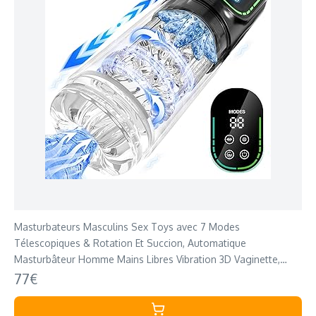
Masturbateurs Masculins Sex Toys avec 7 Modes
Télescopiques & Rotation Et Succion, Automatique
Masturbâteur Homme Mains Libres Vibration 3D Vaginette,
Véritable Fellation Léchée Sex Toýs Homme
77€