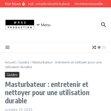
Aller au contenu
Hot News
Sextoy vaginal : conseils sécurité et plaisir
Vie intime renouvelée : secre
Menu
Accueil
/
Guides
/
Masturbateur : entretenir et nettoyer pour une
utilisation durable
Guides
Masturbateur : entretenir et
nettoyer pour une utilisation
durable
octobre 23, 2025