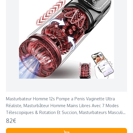
Masturbateur Homme 12s Pompe a Penis Vaginette Ultra
Réaliste, Masturbâteur Homme Mains Libres Avec 7 Modes
Télescopiques & Rotation Et Succion, Masturbateurs Masculins
APP Control Sex Toys
82€