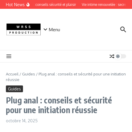
Aller au contenu
Hot News
Sextoy vaginal : conseils sécurité et plaisir
Vie intime renouvelée : secrets d
Menu
Accueil
/
Guides
/
Plug anal : conseils et sécurité pour une initiation
réussie
Guides
Plug anal : conseils et sécurité
pour une initiation réussie
octobre 14, 2025