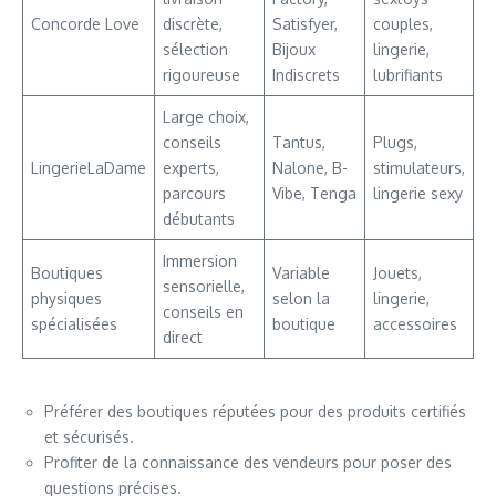
Concorde Love
discrète,
Satisfyer,
couples,
sélection
Bijoux
lingerie,
rigoureuse
Indiscrets
lubrifiants
Large choix,
conseils
Tantus,
Plugs,
LingerieLaDame
experts,
Nalone, B-
stimulateurs,
parcours
Vibe, Tenga
lingerie sexy
débutants
Immersion
Boutiques
Variable
Jouets,
sensorielle,
physiques
selon la
lingerie,
conseils en
spécialisées
boutique
accessoires
direct
Préférer des boutiques réputées pour des produits certifiés
et sécurisés.
Profiter de la connaissance des vendeurs pour poser des
questions précises.