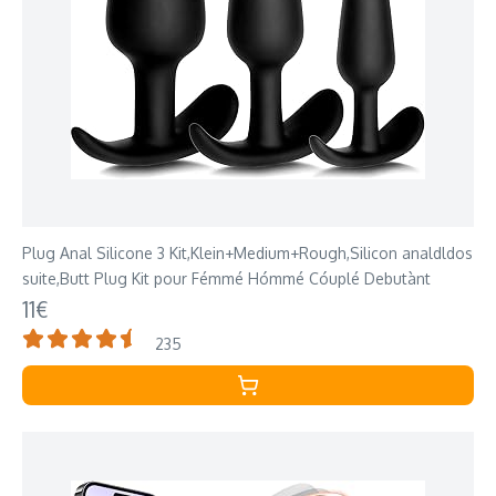
Plug Anal Silicone 3 Kit,Klein+Medium+Rough,Silicon analdldos
suite,Butt Plug Kit pour Fémmé Hómmé Cóuplé Debutànt
11€
235