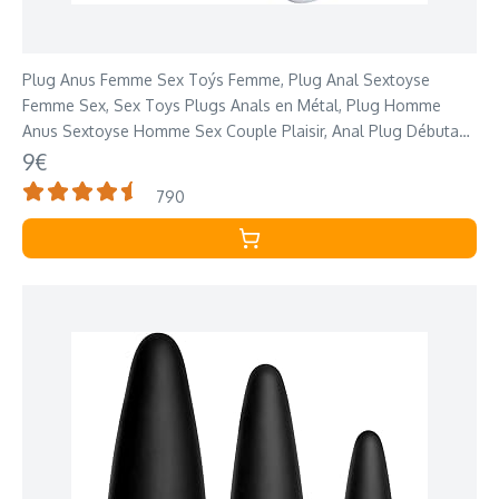
Plug Anus Femme Sex Toýs Femme, Plug Anal Sextoyse
Femme Sex, Sex Toys Plugs Anals en Métal, Plug Homme
Anus Sextoyse Homme Sex Couple Plaisir, Anal Plug Débutant
Sextoy, Sexes Plaisir Femme Sextoys
9€
790