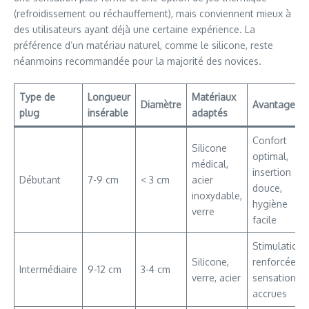
(refroidissement ou réchauffement), mais conviennent mieux à
des utilisateurs ayant déjà une certaine expérience. La
préférence d’un matériau naturel, comme le silicone, reste
néanmoins recommandée pour la majorité des novices.
Type de
Longueur
Matériaux
Diamètre
Avantages
plug
insérable
adaptés
Confort
Silicone
optimal,
médical,
insertion
Débutant
7-9 cm
< 3 cm
acier
douce,
inoxydable,
hygiène
verre
facile
Stimulation
Silicone,
renforcée,
Intermédiaire
9-12 cm
3-4 cm
verre, acier
sensations
accrues