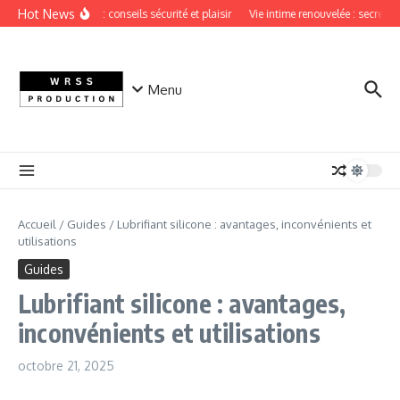
Aller au contenu
Hot News
Sextoy vaginal : conseils sécurité et plaisir
Vie intime renouvelée : secrets d
Menu
Accueil
/
Guides
/
Lubrifiant silicone : avantages, inconvénients et
utilisations
Guides
Lubrifiant silicone : avantages,
inconvénients et utilisations
octobre 21, 2025