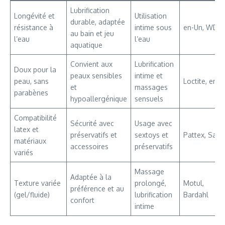
Lubrification
Longévité et
Utilisation
durable, adaptée
résistance à
intime sous
en-Un, WD-
au bain et jeu
l’eau
l’eau
aquatique
Convient aux
Lubrification
Doux pour la
peaux sensibles
intime et
peau, sans
Loctite, en-U
et
massages
parabènes
hypoallergénique
sensuels
Compatibilité
Sécurité avec
Usage avec
latex et
préservatifs et
sextoys et
Pattex, Sade
matériaux
accessoires
préservatifs
variés
Massage
Adaptée à la
Texture variée
prolongé,
Motul,
préférence et au
(gel/fluide)
lubrification
Bardahl
confort
intime