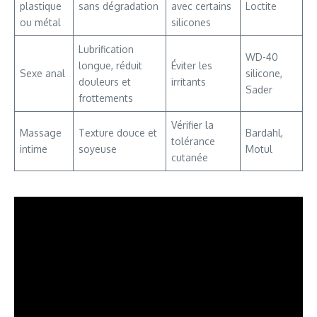
plastique
sans dégradation
avec certains
Loctite
ou métal
silicones
Lubrification
WD-40
longue, réduit
Éviter les
Sexe anal
silicone,
douleurs et
irritants
Sader
frottements
Vérifier la
Massage
Texture douce et
Bardahl,
tolérance
intime
soyeuse
Motul
cutanée