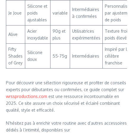
Silicone et
Personnalisat
Intermédiaires
Je Joue
poids
variable
par ajustemen
à confirmées
ajustables
de poids
Acier
90g et
Utilisatrices
Texture froide
Alive
inoxydable
plus
expérimentées
poids élevé
Fifty
Inspiré par la
Silicone
Shades
55-75g
Intermédiaires
célèbre
doux
of Grey
franchise
Pour découvrir une sélection rigoureuse et profiter de conseils
experts pour débutantes ou confirmées, ce guide complet sur
wrssproductions.com
est une ressource incontournable en
2025. Ce site assure un choix sécurisé et éclairé combinant
qualité, style et efficacité.
N’hésitez pas à enrichir votre routine avec d’autres accessoires
dédiés à l’intimité, disponibles sur