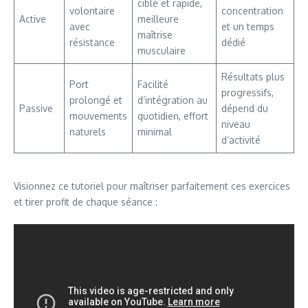
ciblé et rapide,
volontaire
concentration
Active
meilleure
avec
et un temps
maîtrise
résistance
dédié
musculaire
Résultats plus
Port
Facilité
progressifs,
prolongé et
d’intégration au
Passive
dépend du
mouvements
quotidien, effort
niveau
naturels
minimal
d’activité
Visionnez ce tutoriel pour maîtriser parfaitement ces exercices
et tirer profit de chaque séance :