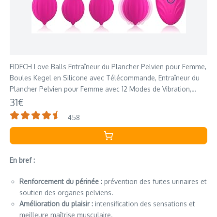
FIDECH Love Balls Entraîneur du Plancher Pelvien pour Femme,
Boules Kegel en Silicone avec Télécommande, Entraîneur du
Plancher Pelvien pour Femme avec 12 Modes de Vibration,
Oeuf Vibrant, Rouge
31€
458
En bref :
Renforcement du périnée :
prévention des fuites urinaires et
soutien des organes pelviens.
Amélioration du plaisir :
intensification des sensations et
meilleure maîtrise musculaire.