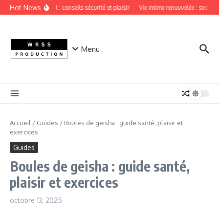
Aller au contenu
Hot News
Sextoy vaginal : conseils sécurité et plaisir
Vie intime renouvelée : secrets 
Menu
Accueil
/
Guides
/
Boules de geisha : guide santé, plaisir et
exercices
Guides
Boules de geisha : guide santé,
plaisir et exercices
octobre 13, 2025