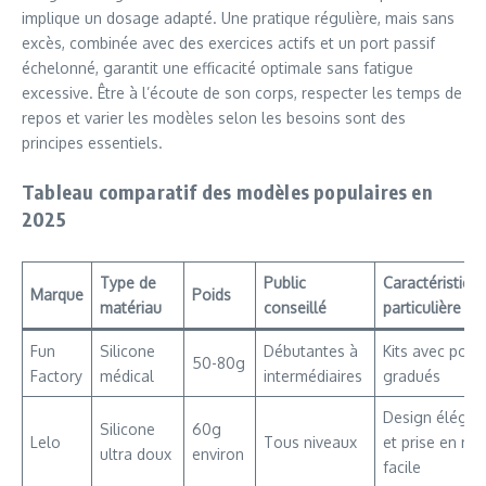
implique un dosage adapté. Une pratique régulière, mais sans
excès, combinée avec des exercices actifs et un port passif
échelonné, garantit une efficacité optimale sans fatigue
excessive. Être à l’écoute de son corps, respecter les temps de
repos et varier les modèles selon les besoins sont des
principes essentiels.
Tableau comparatif des modèles populaires en
2025
Type de
Public
Caractéristiqu
Marque
Poids
matériau
conseillé
particulière
Fun
Silicone
Débutantes à
Kits avec poid
50-80g
Factory
médical
intermédiaires
gradués
Design élégan
Silicone
60g
Lelo
Tous niveaux
et prise en ma
ultra doux
environ
facile