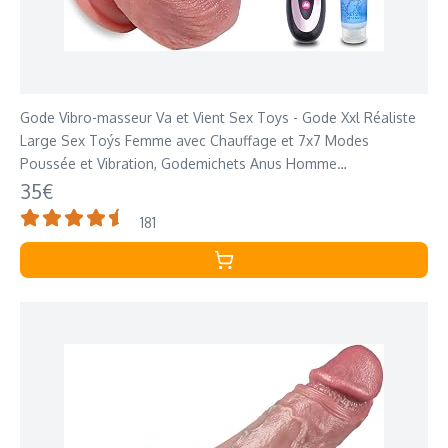
Gode Vibro-masseur Va et Vient Sex Toys - Gode Xxl Réaliste
Large Sex Toýs Femme avec Chauffage et 7x7 Modes
Poussée et Vibration, Godemichets Anus Homme
Vibromasseurs Feminin Clitoridien Puissant
35€
181