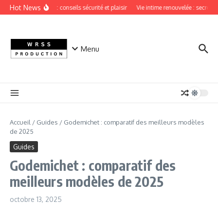
Aller au contenu
Hot News
Sextoy vaginal : conseils sécurité et plaisir
Vie intime renouvelée : secrets d
Menu
Accueil
/
Guides
/
Godemichet : comparatif des meilleurs modèles
de 2025
Guides
Godemichet : comparatif des
meilleurs modèles de 2025
octobre 13, 2025