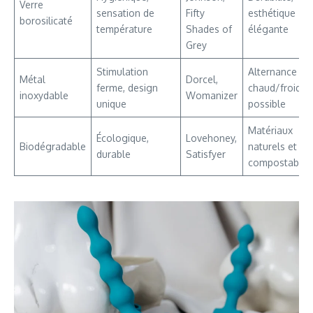
Verre
sensation de
Fifty
esthétique
borosilicaté
température
Shades of
élégante
Grey
Stimulation
Alternance
Métal
Dorcel,
ferme, design
chaud/froid
inoxydable
Womanizer
unique
possible
Matériaux
Écologique,
Lovehoney,
Biodégradable
naturels et
durable
Satisfyer
compostables