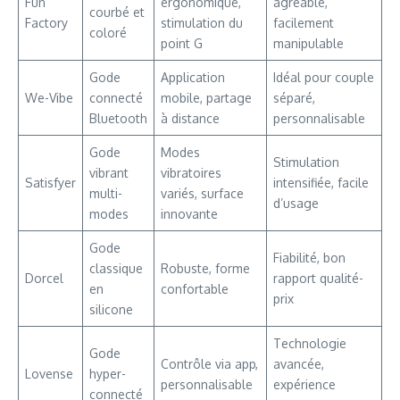
Fun
ergonomique,
agréable,
courbé et
Factory
stimulation du
facilement
coloré
point G
manipulable
Gode
Application
Idéal pour couple
We-Vibe
connecté
mobile, partage
séparé,
Bluetooth
à distance
personnalisable
Gode
Modes
Stimulation
vibrant
vibratoires
Satisfyer
intensifiée, facile
multi-
variés, surface
d’usage
modes
innovante
Gode
Fiabilité, bon
classique
Robuste, forme
Dorcel
rapport qualité-
en
confortable
prix
silicone
Technologie
Gode
Contrôle via app,
avancée,
Lovense
hyper-
personnalisable
expérience
connecté