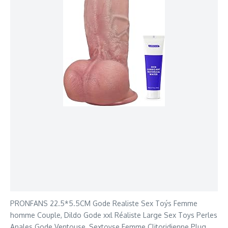
PRONFANS 22.5*5.5CM Gode Realiste Sex Toýs Femme
homme Couple, Dildo Gode xxl Réaliste Large Sex Toys Perles
Anales Gode Ventouse, Sextoyse Femme Clitoridienne Plug