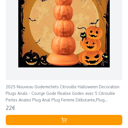
2025-Nouveau Godemichets Citrouille Halloween Decoration
Plugs Anals - Courge Gode Realise Godes avec 5 Citrouille
Perles Anales Plug Anal Plug Femme Débutante,Plug
Anale,Ecarteur Sex Toýs Couple
22€