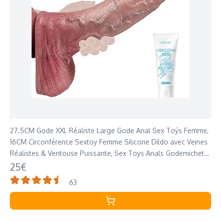
27.5CM Gode XXL Réaliste Large Gode Anal Sex Toýs Femme,
16CM Circonférence Sextoy Femme Silicone Dildo avec Veines
Réalistes & Ventouse Puissante, Sex Toys Anals Godemichets
Sex Toýs Couple
25€
63