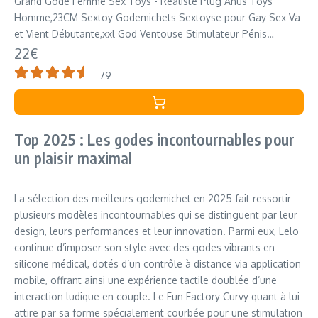
Grand Gode Femme Sex Toýs - Realiste Plug Anus Toys
Homme,23CM Sextoy Godemichets Sextoyse pour Gay Sex Va
et Vient Débutante,xxl God Ventouse Stimulateur Pénis
Clitoridienne Anal,Penisse Silicone
22€
79
Top 2025 : Les godes incontournables pour
un plaisir maximal
La sélection des meilleurs godemichet en 2025 fait ressortir
plusieurs modèles incontournables qui se distinguent par leur
design, leurs performances et leur innovation. Parmi eux, Lelo
continue d’imposer son style avec des godes vibrants en
silicone médical, dotés d’un contrôle à distance via application
mobile, offrant ainsi une expérience tactile doublée d’une
interaction ludique en couple. Le Fun Factory Curvy quant à lui
attire par sa forme spécialement courbée pour une stimulation