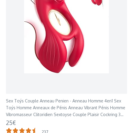
Sex Toýs Couple Anneau Penien - Anneau Homme 4en1 Sex
Toýs Homme Anneaux de Pénis Anneau Vibrant Pénis Homme
Vibromasseur Clitoridien Sextoyse Couple Plaisir Cockring 3
Moteurs 7 Modes de Vibration
25€
237