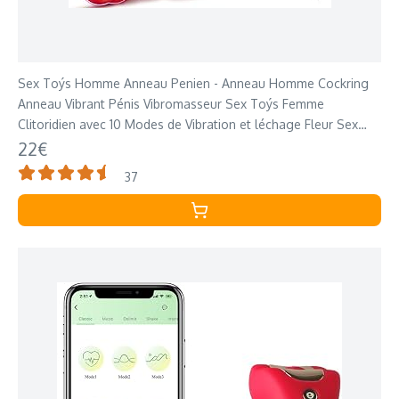
Sex Toýs Homme Anneau Penien - Anneau Homme Cockring
Anneau Vibrant Pénis Vibromasseur Sex Toýs Femme
Clitoridien avec 10 Modes de Vibration et léchage Fleur Sex
Toýs Couple Plaisir
22€
37