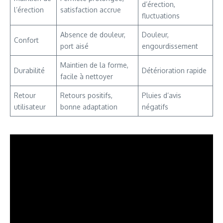
d’érection,
l’érection
satisfaction accrue
fluctuations
Absence de douleur,
Douleur,
Confort
port aisé
engourdissement
Maintien de la forme,
Durabilité
Détérioration rapide
facile à nettoyer
Retour
Retours positifs,
Pluies d’avis
utilisateur
bonne adaptation
négatifs