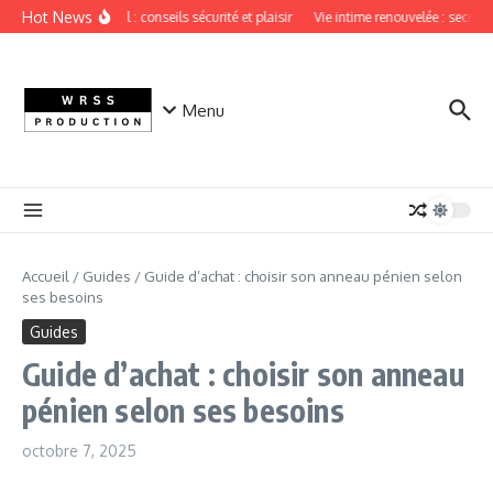
Aller au contenu
Hot News
Sextoy vaginal : conseils sécurité et plaisir
Vie intime renouvelée : secrets 
Menu
Accueil
/
Guides
/
Guide d’achat : choisir son anneau pénien selon
ses besoins
Guides
Guide d’achat : choisir son anneau
pénien selon ses besoins
octobre 7, 2025