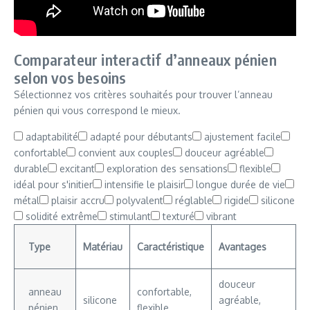
Comparateur interactif d’anneaux pénien
selon vos besoins
Sélectionnez vos critères souhaités pour trouver l’anneau
pénien qui vous correspond le mieux.
adaptabilité
adapté pour débutants
ajustement facile
confortable
convient aux couples
douceur agréable
durable
excitant
exploration des sensations
flexible
idéal pour s'initier
intensifie le plaisir
longue durée de vie
métal
plaisir accru
polyvalent
réglable
rigide
silicone
solidité extrême
stimulant
texturé
vibrant
Type
Matériau
Caractéristique
Avantages
douceur
anneau
confortable,
silicone
agréable,
pénien
flexible