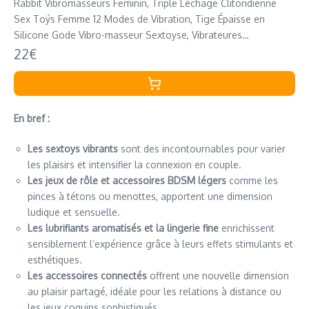
Rabbit Vibromasseurs Feminin, Triple Léchage Clitoridienne
Sex Toýs Femme 12 Modes de Vibration, Tige Épaisse en
Silicone Gode Vibro-masseur Sextoyse, Vibrateures
Sexetoyfemme Jouet Adulte 23cm
22€
En bref :
Les sextoys vibrants
sont des incontournables pour varier
les plaisirs et intensifier la connexion en couple.
Les jeux de rôle et accessoires BDSM légers
comme les
pinces à tétons ou menottes, apportent une dimension
ludique et sensuelle.
Les lubrifiants aromatisés et la lingerie fine
enrichissent
sensiblement l’expérience grâce à leurs effets stimulants et
esthétiques.
Les accessoires connectés
offrent une nouvelle dimension
au plaisir partagé, idéale pour les relations à distance ou
les jeux coquins sophistiqués.