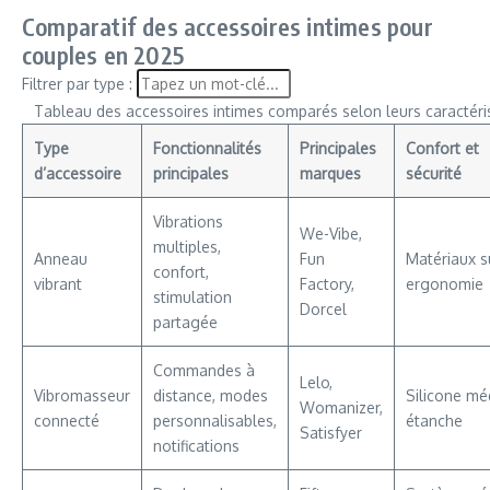
Comparatif des accessoires intimes pour
couples en 2025
Filtrer par type :
Tableau des accessoires intimes comparés selon leurs caractéri
Type
Fonctionnalités
Principales
Confort et
d’accessoire
principales
marques
sécurité
Vibrations
We-Vibe,
multiples,
Anneau
Fun
Matériaux s
confort,
vibrant
Factory,
ergonomie
stimulation
Dorcel
partagée
Commandes à
Lelo,
Vibromasseur
distance, modes
Silicone méd
Womanizer,
connecté
personnalisables,
étanche
Satisfyer
notifications