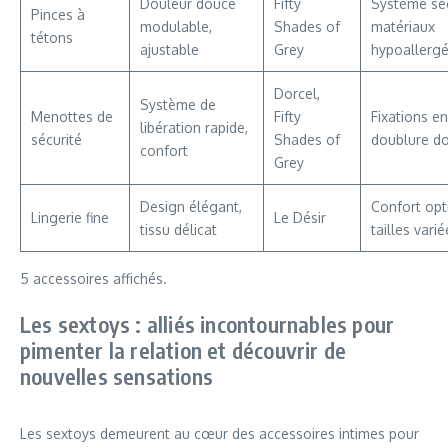
Douleur douce
Fifty
Système séc
Pinces à
modulable,
Shades of
matériaux
tétons
ajustable
Grey
hypoallerg
Dorcel,
Système de
Menottes de
Fifty
Fixations en 
libération rapide,
sécurité
Shades of
doublure d
confort
Grey
Design élégant,
Confort opt
Lingerie fine
Le Désir
tissu délicat
tailles vari
5 accessoires affichés.
Les sextoys : alliés incontournables pour
pimenter la relation et découvrir de
nouvelles sensations
Les sextoys demeurent au cœur des accessoires intimes pour