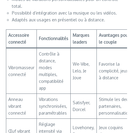
total.
Possibilité d’intégration avec la musique ou les vidéos.
Adaptés aux usages en présentiel ou à distance.
Accessoire
Marques
Avantages pour
Fonctionnalités
connecté
leaders
le couple
Contrôle à
distance,
We-Vibe,
Favorise la
Vibromasseur
modes
Lelo, Je
complicité, jeux
connecté
multiples,
Joue
à distance
compatibilité
app
Anneau
Vibrations
Stimule les deux
Satisfyer,
vibrant
synchronisées,
partenaires,
Dorcel
connecté
paramétrables
personnalisation
Réglage
Lovehoney,
Jeux coquins
Œuf vibrant
intensité via