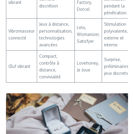
vibrant
Factory,
discrétion
pendant la
Dorcel
pénétration
Jeux à distance,
Stimulation
Lelo,
Vibromasseur
personnalisation,
polyvalente,
Womanizer,
connecté
technologies
externe et
Satisfyer
avancées
interne
Compact,
Surprise,
contrôle à
Lovehoney,
Œuf vibrant
préliminaires,
distance,
Je Joue
jeux discrets
convivialité