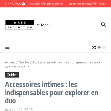
Aller au contenu
Hot News
Sextoy vaginal : conseils sécurité et plaisir
Vie intime renouvelée : secrets d’
Menu
Accueil
/
Guides
/
Accessoires intimes : les indispensables pour
explorer en duo
Guides
Accessoires intimes : les
indispensables pour explorer en
duo
octobre 22, 2025