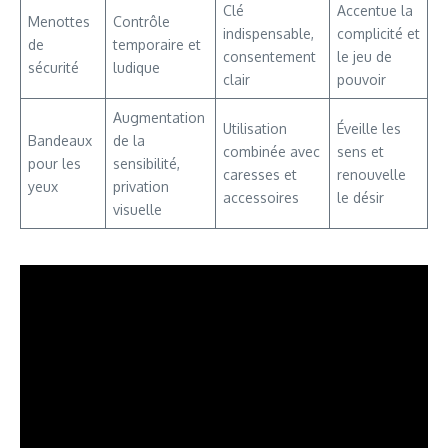
Clé
Accentue la
Menottes
Contrôle
indispensable,
complicité et
de
temporaire et
consentement
le jeu de
sécurité
ludique
clair
pouvoir
Augmentation
Utilisation
Éveille les
Bandeaux
de la
combinée avec
sens et
pour les
sensibilité,
caresses et
renouvelle
yeux
privation
accessoires
le désir
visuelle