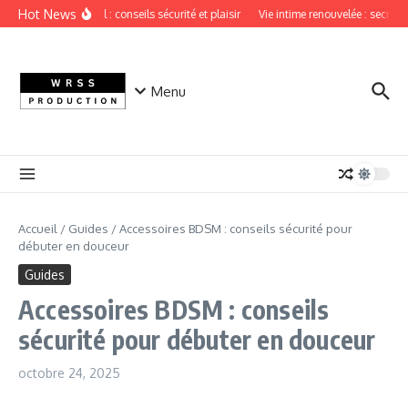
Aller au contenu
Hot News
Sextoy vaginal : conseils sécurité et plaisir
Vie intime renouvelée : secrets d
Menu
Accueil
/
Guides
/
Accessoires BDSM : conseils sécurité pour
débuter en douceur
Guides
Accessoires BDSM : conseils
sécurité pour débuter en douceur
octobre 24, 2025