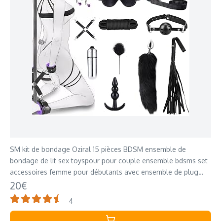
SM kit de bondage Oziral 15 pièces BDSM ensemble de
bondage de lit sex toyspour pour couple ensemble bdsms set
accessoires femme pour débutants avec ensemble de plug
anal pour couples sex
20€
4