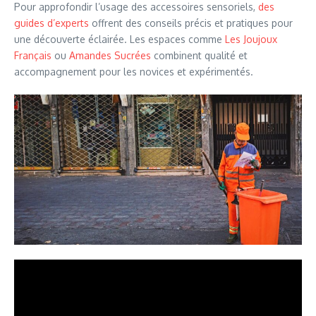
Pour approfondir l’usage des accessoires sensoriels,
des
guides d’experts
offrent des conseils précis et pratiques pour
une découverte éclairée. Les espaces comme
Les Joujoux
Français
ou
Amandes Sucrées
combinent qualité et
accompagnement pour les novices et expérimentés.