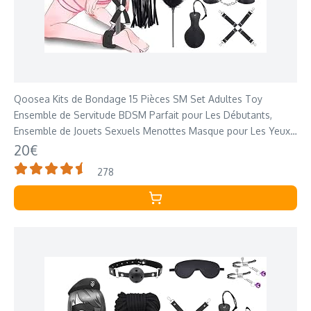
Qoosea Kits de Bondage 15 Pièces SM Set Adultes Toy
Ensemble de Servitude BDSM Parfait pour Les Débutants,
Ensemble de Jouets Sexuels Menottes Masque pour Les Yeux
Laisse Pour Couple（Noir）
20€
278