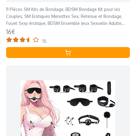
11 Pièces SM Kits de Bondage, BDSM Bondage Kit pour les
Couples, SM Erotiques Menottes Sex, Retenue et Bondage,
Fouet Sexy érotique, BDSM Ensemble Jeux Sexuelle Adulte
Couple pour Les Débutants
16€
15