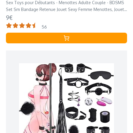
Sex Toys pour Débutants - Menottes Adulte Couple - BDSMS
Set Sm Bandage Retenue Jouet Sexy Femme Menottes, Jouets
Sex pour Adultes (Noir)
9€
56